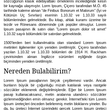
sözcüğünün klasik edebiyattaki örneklerini incelediğinde kesin
bir kaynağa ulaşmıştır. Lorm Ipsum, Çiçero tarafından M.Ö. 45
tarihinde kaleme alınan "de Finibus Bonorum et Malorum" (İyi ve
Kötünün Uç Sınırları) eserinin 1.10.32 ve 1.10.33 sayılı
bölümlerinden gelmektedir. Bu kitap, ahlak kuramı üzerine bir
tezdir ve Rönesans döneminde çok popüler olmuştur. Lorem
Ipsum pasajının ilk satırı olan "Lorem ipsum dolor sit amet"
1.10.32 sayılı bölümdeki bir satırdan gelmektedir.
1500'lerden beri kullanılmakta olan standard Lorem Ipsum
metinleri ilgilenenler için yeniden üretilmiştir. Çiçero tarafından
yazılan 1.10.32 ve 1.10.33 bölümleri de 1914 H. Rackham
çevirisinden alınan İngilizce sürümleri eşliğinde özgün
biçiminden yeniden üretilmiştir.
Nereden Bulabilirim?
Lorem Ipsum pasajlarının birçok çeşitlemesi vardır. Ancak
bunların büyük bir çoğunluğu mizah katılarak veya rastgele
sözcükler eklenerek değiştirilmişlerdir. Eğer bir Lorem Ipsum
pasajı kullanacaksanız, metin aralarına utandırıcı sözcükler
gizlenmediğinden emin olmanız gerekir. İnternet'teki tüm Lorem
Ipsum üreteçleri önceden belirlenmiş metin bloklarını yineler. Bu
da, bu üreteci İnternet üzerindeki gerçek Lorem Ipsum üreteci